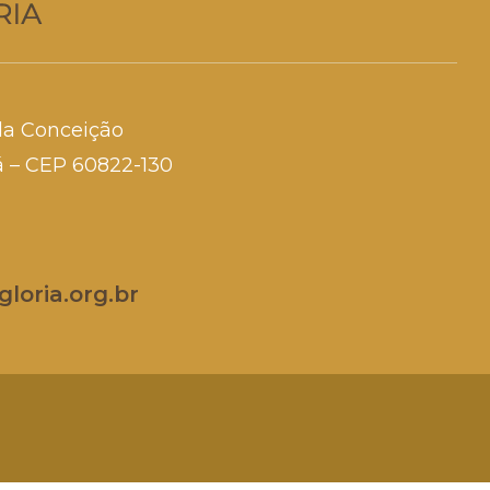
da Conceição
rá – CEP 60822-130
loria.org.br