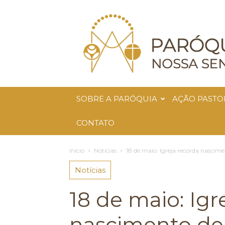
Paróquia
Nossa
Senhora
da
Glória
SOBRE A PARÓQUIA
AÇÃO PASTO
CONTATO
Início
Notícias
18 de maio: Igreja recorda nascime
Notícias
18 de maio: Igr
nascimento de 