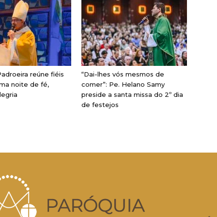
adroeira reúne fiéis
“Dai-lhes vós mesmos de
ma noite de fé,
comer”: Pe. Helano Samy
legria
preside a santa missa do 2º dia
de festejos