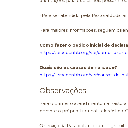
orientações para que os fiéis possam rea
• Para ser atendido pela Pastoral Judici
Para maiores informações, seguem orient
Como fazer o pedido inicial de declar
https://teracecnbb.org/ver/como-fazer-o
Quais são as causas de nulidade?
https://teracecnbb.org/ver/causas-de-nu
Observações
Para o primeiro atendimento na Pastora
perante o próprio Tribunal Eclesiástico.
O serviço da Pastoral Judiciária é gratuit