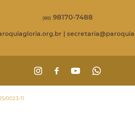
98170-7488
(85)
oquiagloria.org.br | secretaria@paroquiag
25/0023-11