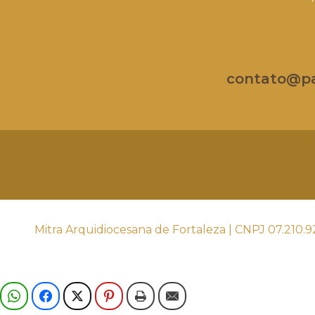
contato@par
Mitra Arquidiocesana de Fortaleza | CNPJ 07.210.9