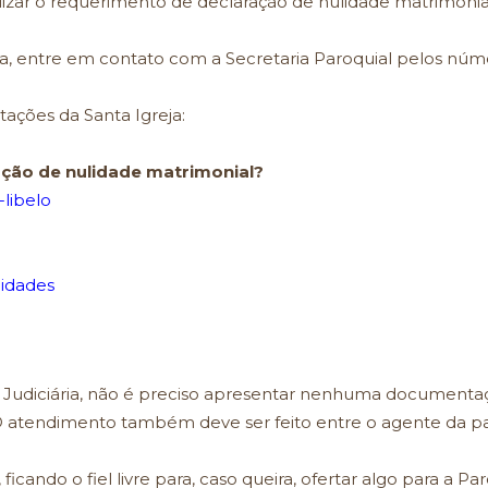
lizar o requerimento de declaração de nulidade matrimonial 
ária, entre em contato com a Secretaria Paroquial pelos núm
ações da Santa Igreja:
ação de nulidade matrimonial?
-libelo
lidades
l Judiciária, não é preciso apresentar nenhuma documenta
 O atendimento também deve ser feito entre o agente da past
o, ficando o fiel livre para, caso queira, ofertar algo para a 