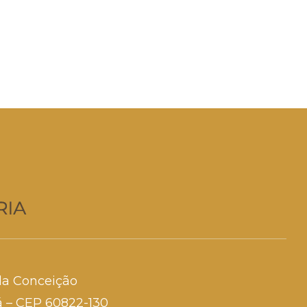
da Conceição
rá – CEP 60822-130