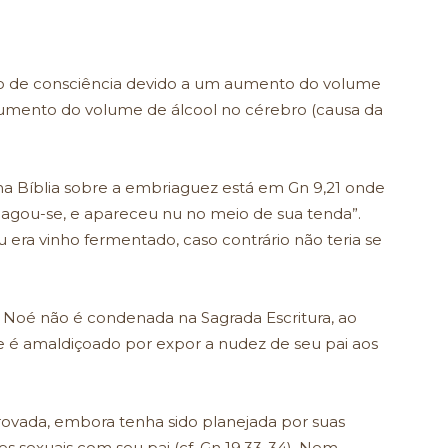
o de consciência devido a um aumento do volume
umento do volume de álcool no cérebro (causa da
na Bíblia sobre a embriaguez está em Gn 9,21 onde
iagou-se, e apareceu nu no meio de sua tenda”.
era vinho fermentado, caso contrário não teria se
 Noé não é condenada na Sagrada Escritura, ao
ue é amaldiçoado por expor a nudez de seu pai aos
vada, embora tenha sido planejada por suas
s sexuais com seu pai (cf. Gn 19,33-34). Nem