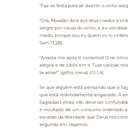
“Faz-se festa para se divertir; o vinho aleg
“Ora, Absalão dera aos seus criados a o
alegre por causa do vinho, e eu vos disse
medo, porque sou eu quem vo-lo ordena.
Sam 13,28).
“Arrasta-me após ti; corramos! O rei int
alegria e de júbilo em ti. Tuas carícias n
te amar!” (grifos meus) (Ct 1,4).
Se que alguém está pensando que a Sagra
que está redondamente enganado. A embr
Sagradas Letras) não deve ser confundi
é resultado de um consumo ordenado e
excesso da liberdade que Deus nos conc
segunda sim. Vejamos: