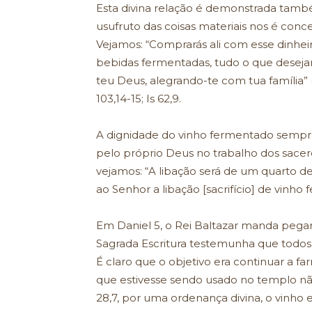
Esta divina relação é demonstrada tamb
usufruto das coisas materiais nos é co
Vejamos: “Comprarás ali com esse dinheir
bebidas fermentadas, tudo o que deseja
teu Deus, alegrando-te com tua família”
103,14-15; Is 62,9.
A dignidade do vinho fermentado sempre 
pelo próprio Deus no trabalho dos sacerd
vejamos: “A libação será de um quarto de
ao Senhor a libação [sacrifício] de vinho
Em Daniel 5, o Rei Baltazar manda pegar
Sagrada Escritura testemunha que todos
É claro que o objetivo era continuar a far
que estivesse sendo usado no templo n
28,7, por uma ordenança divina, o vinh