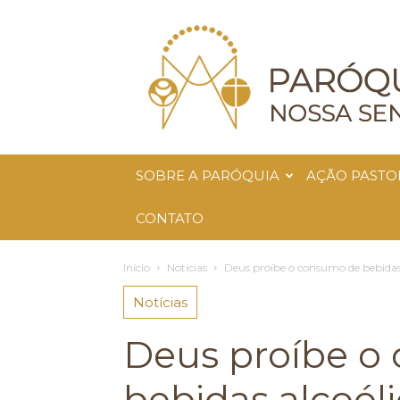
Paróquia
Nossa
Senhora
da
Glória
SOBRE A PARÓQUIA
AÇÃO PASTO
CONTATO
Início
Notícias
Deus proíbe o consumo de bebidas
Notícias
Deus proíbe o
bebidas alcoól