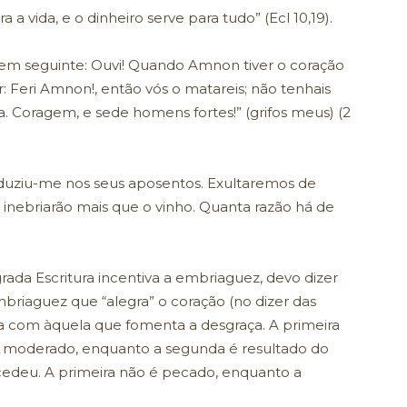
ra a vida, e o dinheiro serve para tudo” (Ecl 10,19).
rdem seguinte: Ouvi! Quando Amnon tiver o coração
r: Feri Amnon!, então vós o matareis; não tenhais
 Coragem, e sede homens fortes!” (grifos meus) (2
roduziu-me nos seus aposentos. Exultaremos de
os inebriarão mais que o vinho. Quanta razão há de
da Escritura incentiva a embriaguez, devo dizer
iaguez que “alegra” o coração (no dizer das
da com àquela que fomenta a desgraça. A primeira
 moderado, enquanto a segunda é resultado do
edeu. A primeira não é pecado, enquanto a