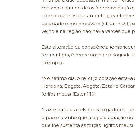
mesmo a atitude delas é reprovada, já q
com o pai, mas unicamente garantir-lhes
da cidade onde moravam (cf. Gn 19,29), s
velho e na região não havia varões que p
Esta alteração da consciência (embriagu
fermentada, é mencionada na Sagrada Es
exemplos:
“No sétimo dia, o rei cujo coração estav
Harbona, Bagata, Abgata, Zetar e Carcar 
(grifos meus) (Ester 1,10).
“Fazeis brotar a relva para o gado, e pla
o pão e o vinho que alegra o coração do 
que lhe sustenta as forças” (grifos meus) 