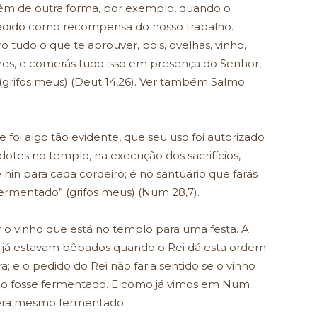
ém de outra forma, por exemplo, quando o
ncedido como recompensa do nosso trabalho.
o tudo o que te aprouver, bois, ovelhas, vinho,
res, e comerás tudo isso em presença do Senhor,
 (grifos meus) (Deut 14,26). Ver também Salmo
foi algo tão evidente, que seu uso foi autorizado
otes no templo, na execução dos sacrifícios,
 hin para cada cordeiro; é no santuário que farás
 fermentado” (grifos meus) (Num 28,7).
 o vinho que está no templo para uma festa. A
 já estavam bêbados quando o Rei dá esta ordem.
ra; e o pedido do Rei não faria sentido se o vinho
ão fosse fermentado. E como já vimos em Num
o era mesmo fermentado.