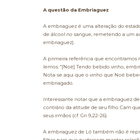
A questão da Embriaguez
A embriaguez é uma alteração do estad
de álcool no sangue, remetendo a um a
embriaguez).
A primeira referência que encontramos 
lemos: “[Noé] Tendo bebido vinho, embr
Nota-se aqui que o vinho que Noé bebeu 
embriagado.
Interessante notar que a embriaguez de
contrário da atitude de seu filho Cam q
seus irmãos (cf. Gn 9,22-26).
A embriaguez de Ló também não é repro
filhas para que pudessem manter relaçõe