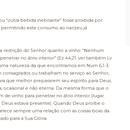
 “outra bebida inebriante” fosse proibida por
 permitindo este consumo ao narizeu já
ra restrição do Senhor quanto a vinho: “Nenhum
enetrar no átrio interior” (Ez 44,21; ver também Lv
 mesma natureza da que encontramos em Num 6,1-3.
onsagrados ou trabalham no serviço ao Senhor,
ara que melhor prepararem seu espírito para Deus.
a, ocasional e não eterna. Da mesma forma que o
de vinho para penetrar no átrio interior (lugar
 Deus estava presente). Quando Deus proíbe o
belece sempre uma relação com as coisas boas da
tado para a Sua Glória.