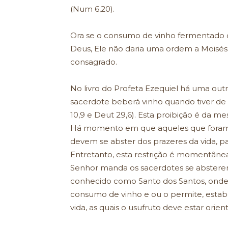
(Num 6,20).
Ora se o consumo de vinho fermentado ou
Deus, Ele não daria uma ordem a Moisés
consagrado.
No livro do Profeta Ezequiel há uma out
sacerdote beberá vinho quando tiver de p
10,9 e Deut 29,6). Esta proibição é da
Há momento em que aqueles que foram c
devem se abster dos prazeres da vida, p
Entretanto, esta restrição é momentâne
Senhor manda os sacerdotes se absterem 
conhecido como Santo dos Santos, onde
consumo de vinho e ou o permite, esta
vida, as quais o usufruto deve estar orien