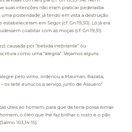
ue suas intenções não eram praticar pederastia
 uma posteridade; já tendo em vista a destruição
e estabeleceram em Segor (cf. Gn 19,30). Ló já era
udessem coabitar com as moças (cf. Gn 19,31).
ez) causada por “bebida inebriante” ou
critura como uma “alegria”. Vejamos alguns
a alegre pelo vinho, ordenou a Mauman, Bazata,
– os sete eunucos a serviço, junto de Assuero”
ntas úteis ao homem, para que da terra possa extrair
homem, o óleo que lhe faz brilhar o rosto e o pão
(Salmo 103,14-15).