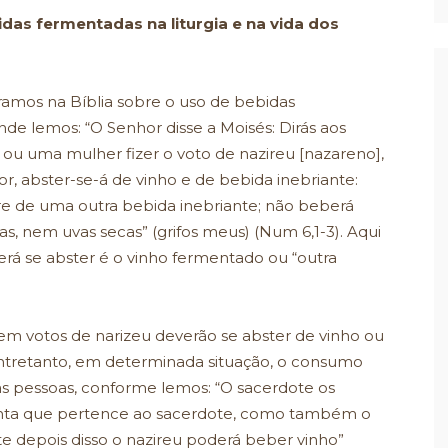
das fermentadas na liturgia e na vida dos
ramos na Bíblia sobre o uso de bebidas
de lemos: “O Senhor disse a Moisés: Dirás aos
ou uma mulher fizer o voto de nazireu [nazareno],
r, abster-se-á de vinho e de bebida inebriante:
re de uma outra bebida inebriante; não beberá
s, nem uvas secas” (grifos meus) (Num 6,1-3). Aqui
erá se abster é o vinho fermentado ou “outra
em votos de narizeu deverão se abster de vinho ou
Entretanto, em determinada situação, o consumo
tas pessoas, conforme lemos: “O sacerdote os
santa que pertence ao sacerdote, como também o
te depois disso o nazireu poderá beber vinho”