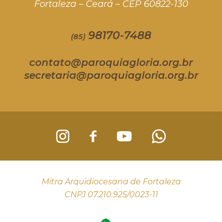
Fortaleza – Ceará – CEP 60822-130
98170-7488
(85)
contato@paroquiagloria.org.br
secretaria@paroquiagloria.org.br
Mitra Arquidiocesana de Fortaleza
CNPJ 07.210.925/0023-11