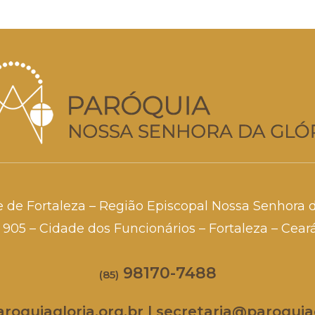
e de Fortaleza – Região Episcopal Nossa Senhora 
a, 905 – Cidade dos Funcionários – Fortaleza – Cea
98170-7488
(85)
oquiagloria.org.br | secretaria@paroquiag