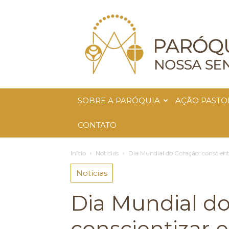
Paróquia
Nossa
Senhora
da
Glória
SOBRE A PARÓQUIA
AÇÃO PASTO
CONTATO
Início
Notícias
Dia Mundial do Coração: conscient
Notícias
Dia Mundial do
conscientizar e