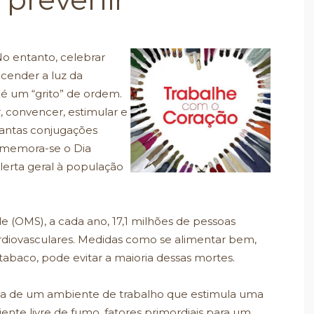
No entanto, celebrar
cender a luz da
a é um “grito” de ordem.
r, convencer, estimular e
tantas conjugações
omemora-se o Dia
lerta geral à população
 (OMS), a cada ano, 17,1 milhões de pessoas
iovasculares. Medidas como se alimentar bem,
 o tabaco, pode evitar a maioria dessas mortes.
cia de um ambiente de trabalho que estimula uma
iente livre de fumo, fatores primordiais para um