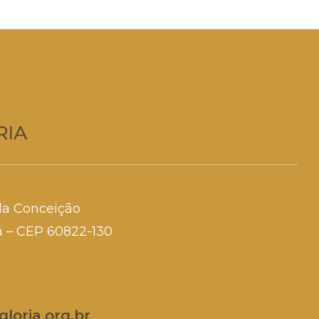
da Conceição
rá – CEP 60822-130
loria.org.br