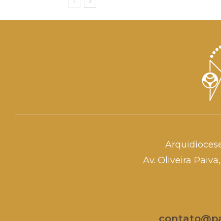
Arquidioces
Av. Oliveira Paiv
contato@par