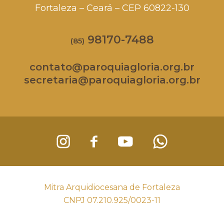
Fortaleza – Ceará – CEP 60822-130
98170-7488
(85)
contato@paroquiagloria.org.br
secretaria@paroquiagloria.org.br
Mitra Arquidiocesana de Fortaleza
CNPJ 07.210.925/0023-11