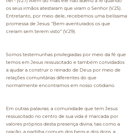
fiel”! (v.27) Além do mais ele não aderiu à fé quando
os seus irmãos atestaram que viram o Senhor (V.25).
Entretanto, por meio dele, recebemos uma belíssima
promessa de Jesus: “Bem-aventurados os que
creram sem terem visto” (V.29).
Somos testemunhas privilegiadas por meio da fé que
temos em Jesus ressuscitado e também convidados
a ajudar a construir o reinado de Deus por meio de
relações comunitárias diferentes do que
normalmente encontramos em nosso cotidiano.
Em outras palavras; a comunidade que tem Jesus
ressuscitado no centro de sua vida é marcada por
valores próprios desta presença divina, tais como a
oração, a partilha comum dos bens e dos dons, a