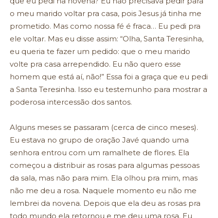
que eu pedi na novena? Eu não precisava pedir para
o meu marido voltar pra casa, pois Jesus já tinha me
prometido. Mas como nossa fé é fraca… Eu pedi pra
ele voltar. Mas eu disse assim: “Olha, Santa Teresinha,
eu queria te fazer um pedido: que o meu marido
volte pra casa arrependido. Eu não quero esse
homem que está aí, não!” Essa foi a graça que eu pedi
a Santa Teresinha. Isso eu testemunho para mostrar a
poderosa intercessão dos santos.
Alguns meses se passaram (cerca de cinco meses).
Eu estava no grupo de oração Javé quando uma
senhora entrou com um ramalhete de flores. Ela
começou a distribuir as rosas para algumas pessoas
da sala, mas não para mim. Ela olhou pra mim, mas
não me deu a rosa. Naquele momento eu não me
lembrei da novena. Depois que ela deu as rosas pra
todo mundo ela retornou e me deu uma rosa. Eu