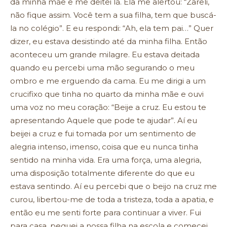
da minha mãe e me deitei lá. Ela me alertou: “Zareli,
não fique assim. Você tem a sua filha, tem que buscá-
la no colégio”. E eu respondi: “Ah, ela tem pai…” Quer
dizer, eu estava desistindo até da minha filha. Então
aconteceu um grande milagre. Eu estava deitada
quando eu percebi uma mão segurando o meu
ombro e me erguendo da cama. Eu me dirigi a um
crucifixo que tinha no quarto da minha mãe e ouvi
uma voz no meu coração: “Beije a cruz. Eu estou te
apresentando Aquele que pode te ajudar”. Aí eu
beijei a cruz e fui tomada por um sentimento de
alegria intenso, imenso, coisa que eu nunca tinha
sentido na minha vida. Era uma força, uma alegria,
uma disposição totalmente diferente do que eu
estava sentindo. Aí eu percebi que o beijo na cruz me
curou, libertou-me de toda a tristeza, toda a apatia, e
então eu me senti forte para continuar a viver. Fui
para casa, peguei a nossa filha na escola e comecei