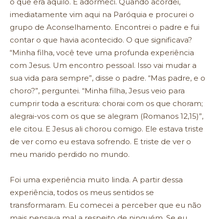
o que era aquilo. E adormeci. Quando acordei,
imediatamente vim aqui na Paróquia e procurei o
grupo de Aconselhamento. Encontrei o padre e fui
contar o que havia acontecido. O que significava?
“Minha filha, você teve uma profunda experiência
com Jesus. Um encontro pessoal. Isso vai mudar a
sua vida para sempre”, disse o padre. “Mas padre, e o
choro?”, perguntei. “Minha filha, Jesus veio para
cumprir toda a escritura: chorai com os que choram;
alegrai-vos com os que se alegram (Romanos 12,15)”,
ele citou. E Jesus ali chorou comigo. Ele estava triste
de ver como eu estava sofrendo. E triste de ver o
meu marido perdido no mundo.
Foi uma experiência muito linda. A partir dessa
experiência, todos os meus sentidos se
transformaram. Eu comecei a perceber que eu não
mais pensava mal a respeito de ninguém. Se eu