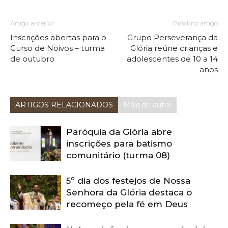
Artigo anterior
Próximo artigo
Inscrições abertas para o
Grupo Perseverança da
Curso de Noivos – turma
Glória reúne crianças e
de outubro
adolescentes de 10 a 14
anos
ARTIGOS RELACIONADOS
Mais do autor
Paróquia da Glória abre
inscrições para batismo
comunitário (turma 08)
5º dia dos festejos de Nossa
Senhora da Glória destaca o
recomeço pela fé em Deus