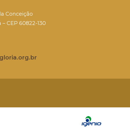
da Conceição
rá – CEP 60822-130
loria.org.br