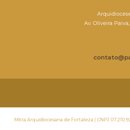
Arquidioces
Av. Oliveira Paiv
contato@par
Mitra Arquidiocesana de Fortaleza | CNPJ 07.210.9