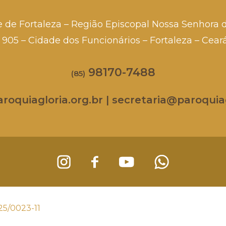
e de Fortaleza – Região Episcopal Nossa Senhora 
a, 905 – Cidade dos Funcionários – Fortaleza – Cea
98170-7488
(85)
oquiagloria.org.br | secretaria@paroquiag
25/0023-11