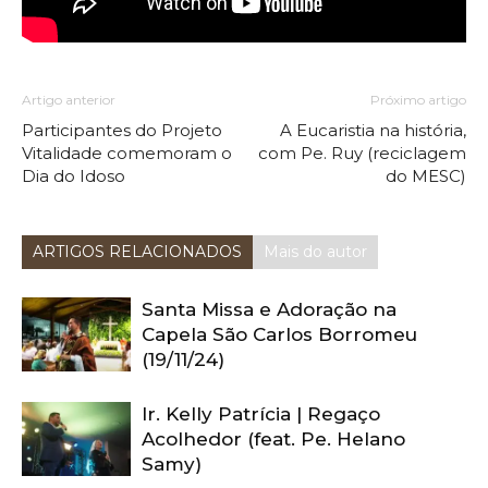
Artigo anterior
Próximo artigo
Participantes do Projeto
A Eucaristia na história,
Vitalidade comemoram o
com Pe. Ruy (reciclagem
Dia do Idoso
do MESC)
ARTIGOS RELACIONADOS
Mais do autor
Santa Missa e Adoração na
Capela São Carlos Borromeu
(19/11/24)
Ir. Kelly Patrícia | Regaço
Acolhedor (feat. Pe. Helano
Samy)