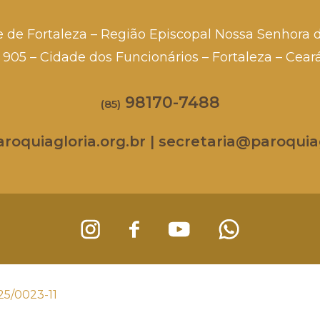
e de Fortaleza – Região Episcopal Nossa Senhora 
a, 905 – Cidade dos Funcionários – Fortaleza – Cea
98170-7488
(85)
oquiagloria.org.br | secretaria@paroquiag
25/0023-11