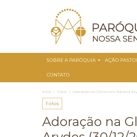
Paróquia
Nossa
Senhora
da
Glória
SOBRE A PARÓQUIA
AÇÃO PASTO
CONTATO
Início
Fotos
Adoração na Glória com Adriana Ary
Fotos
Adoração na Gl
Arydes (30/12/