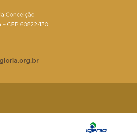
da Conceição
rá – CEP 60822-130
loria.org.br