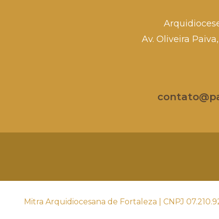
Arquidioces
Av. Oliveira Paiv
contato@par
Mitra Arquidiocesana de Fortaleza | CNPJ 07.210.9