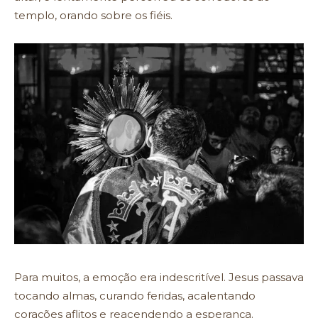
templo, orando sobre os fiéis.
Para muitos, a emoção era indescritível. Jesus passava
tocando almas, curando feridas, acalentando
corações aflitos e reacendendo a esperança.