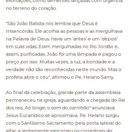
exortações, como sementes lançadas com urgência
no terreno do coração.
“São João Batista nos lembra que Deus é
misericórdia. Ele acolhia as pessoas e as mergulhava
na Palavra de Deus; havia um ‘antes’ e um ‘depois’
em suas vidas. Eram mergulhadas no Rio Jordão e,
assim, purificadas. João foi uma lâmpada e pagou o
preço por isso. Muitas vezes, a luz, a bondade e a
verdade não são reconhecidas neste mundo. Mas o
profeta abre o céu”, afirmou o Pe. Helano Samy.
Ao final da celebração, grande parte da assembleia
permaneceu na igreja, aguardando a chegada do Rei
dos reis. Ao longe, o som do
carrilhão*
anunciava:
Jesus Eucarístico se aproximava. Pe. Helano surgiu
com o Santíssimo Sacramento pela porta lateral do
altar, e lentamente percorreu os corredores do