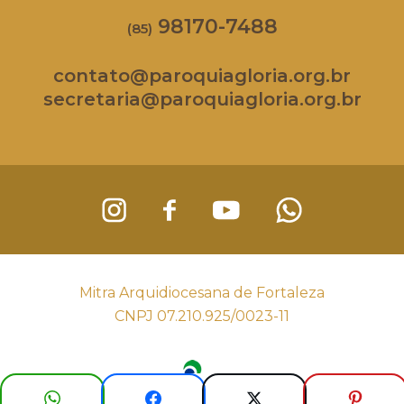
98170-7488
(85)
contato@paroquiagloria.org.br
secretaria@paroquiagloria.org.br
Mitra Arquidiocesana de Fortaleza
CNPJ 07.210.925/0023-11