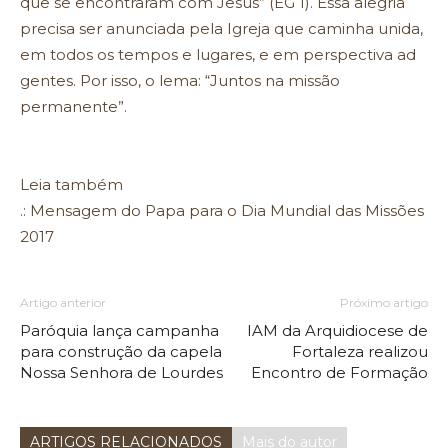
que se encontraram com Jesus” (EG 1). Essa alegria
precisa ser anunciada pela Igreja que caminha unida,
em todos os tempos e lugares, e em perspectiva ad
gentes. Por isso, o lema: “Juntos na missão
permanente”.
Leia também
.: Mensagem do Papa para o Dia Mundial das Missões
2017
Artigo anterior
Próximo artigo
Paróquia lança campanha
IAM da Arquidiocese de
para construção da capela
Fortaleza realizou
Nossa Senhora de Lourdes
Encontro de Formação
ARTIGOS RELACIONADOS
Mais do autor