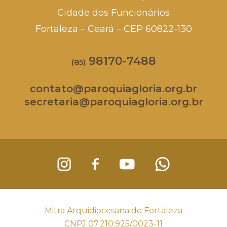
Cidade dos Funcionários
Fortaleza – Ceará – CEP 60822-130
98170-7488
(85)
contato@paroquiagloria.org.br
secretaria@paroquiagloria.org.br
Mitra Arquidiocesana de Fortaleza
CNPJ 07.210.925/0023-11