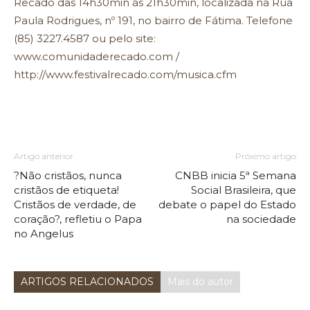
Recado das 14h30min às 21h30min, localizada na Rua
Paula Rodrigues, nº 191, no bairro de Fátima. Telefone
(85) 3227.4587 ou pelo site:
www.comunidaderecado.com
/
http://www.festivalrecado.com/musica.cfm
Artigo anterior
Próximo artigo
?Não cristãos, nunca
CNBB inicia 5ª Semana
cristãos de etiqueta!
Social Brasileira, que
Cristãos de verdade, de
debate o papel do Estado
coração?, refletiu o Papa
na sociedade
no Angelus
ARTIGOS RELACIONADOS
Mais do autor