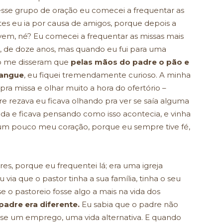
esse grupo de oração eu comecei a frequentar as
es eu ia por causa de amigos, porque depois a
ovem, né? Eu comecei a frequentar as missas mais
il, de doze anos, mas quando eu fui para uma
do me disseram que
pelas mãos do padre o pão e
sangue
, eu fiquei tremendamente curioso. A minha
 pra missa e olhar muito a hora do ofertório –
e rezava eu ficava olhando pra ver se saía alguma
 nada e ficava pensando como isso acontecia, e vinha
a um pouco meu coração, porque eu sempre tive fé,
ores, porque eu frequentei lá; era uma igreja
 via que o pastor tinha a sua família, tinha o seu
e o pastoreio fosse algo a mais na vida dos
padre era diferente.
Eu sabia que o padre não
esse um emprego, uma vida alternativa. E quando