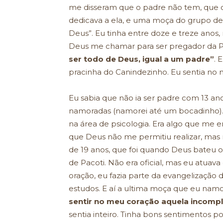
me disseram que o padre não tem, que o
dedicava a ela, e uma moça do grupo de o
Deus”. Eu tinha entre doze e treze anos,
Deus me chamar para ser pregador da P
ser todo de Deus, igual a um padre”
. 
pracinha do Canindezinho. Eu sentia no m
Eu sabia que não ia ser padre com 13 ano
namoradas (namorei até um bocadinho). E
na área de psicologia. Era algo que me 
que Deus não me permitiu realizar, mas 
de 19 anos, que foi quando Deus bateu 
de Pacoti. Não era oficial, mas eu atua
oração, eu fazia parte da evangelização 
estudos. E aí a ultima moça que eu namo
sentir no meu coração aquela incomple
sentia inteiro. Tinha bons sentimentos p