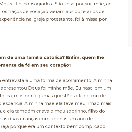
Moura. Foi consagrado a São José por sua mãe, ao
iros traços de vocação vieram aos doze anos de
xperiência na igreja protestante, foi à missa por
vem de uma família católica? Enfim, quem lhe
semente da fé em seu coração?
ssa entrevista é uma forma de acolhimento. A minha
me apresentou Deus foi minha mãe. Eu nasci em um
tólica, mas por algumas questões ela deixou de
adolescência. A minha mãe ela teve meu irmão mais
os, e ela também criava o meu sobrinho, filho do
essas duas crianças com apenas um ano de
 à igreja porque era um contexto bem complicado