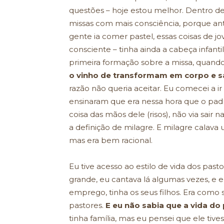
questões – hoje estou melhor. Dentro d
missas com mais consciência, porque ant
gente ia comer pastel, essas coisas de j
consciente – tinha ainda a cabeça infant
primeira formação sobre a missa, quan
o vinho de transformam em corpo e 
razão não queria aceitar. Eu comecei a ir
ensinaram que era nessa hora que o padr
coisa das mãos dele (risos), não via sair
a definição de milagre. E milagre calav
mas era bem racional.
Eu tive acesso ao estilo de vida dos past
grande, eu cantava lá algumas vezes, e eu
emprego, tinha os seus filhos. Era como s
pastores.
E eu não sabia que a vida do 
tinha família, mas eu pensei que ele tiv