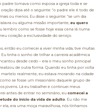
 padre tomava como esposa a igreja toda e se
ração dizia até o seguinte: “o padre ele é todo de
 mais ou menos. Eu disse o seguinte: “se um dia
alavra ou alguma missão importante,
eu quero
Eu lembro como se fosse hoje essa cena lá numa
eu coração a exclusividade do serviço.
s, então eu comecei a viver minha vida, tive muitas
u tinha o sonho de trilhar a carreira acadêmica
encantou desde cedo – era o meu sonho principal
realizou de outra forma. Quando eu tinha por volta
o martelo realmente, eu estava morando na cidade
va como se fosse um missionário daquele grupo de
dos jovens. Lá eu trabalhei e continuei meus
rei antes de entrar no seminário, eu
comecei a
tude do início da vida de adulto
. Eu não me
or ela, era uma moça maravilhosa, nós tínhamos