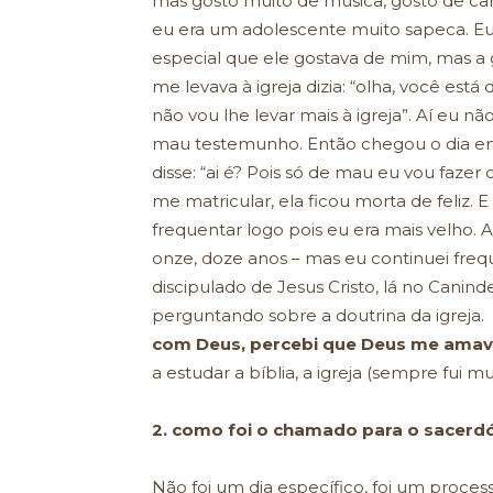
mas gosto muito de música, gosto de ca
eu era um adolescente muito sapeca. Eu
especial que ele gostava de mim, mas a 
me levava à igreja dizia: “olha, você es
não vou lhe levar mais à igreja”. Aí eu 
mau testemunho. Então chegou o dia em 
disse: “ai é? Pois só de mau eu vou fazer 
me matricular, ela ficou morta de feliz.
frequentar logo pois eu era mais velho. A
onze, doze anos – mas eu continuei fre
discipulado de Jesus Cristo, lá no Caninde
perguntando sobre a doutrina da igreja.
com Deus, percebi que Deus me amav
a estudar a bíblia, a igreja (sempre fui 
2. como foi o chamado para o sacerdó
Não foi um dia específico, foi um proces