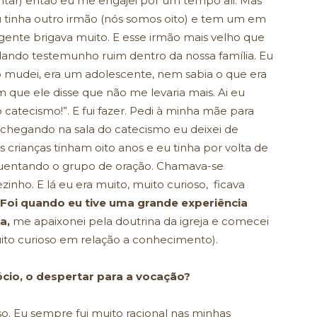
ntar) então eu me engajei por um tempo ali. Mas
 tinha outro irmão (nós somos oito) e tem um em
gente brigava muito. E esse irmão mais velho que
tá dando testemunho ruim dentro da nossa família. Eu
não mudei, era um adolescente, nem sabia o que era
que ele disse que não me levaria mais. Ai eu
o catecismo!”. E fui fazer. Pedi à minha mãe para
 E chegando na sala do catecismo eu deixei de
s crianças tinham oito anos e eu tinha por volta de
quentando o grupo de oração. Chamava-se
zinho. E lá eu era muito, muito curioso, ficava
Foi quando eu tive uma grande experiência
a,
me apaixonei pela doutrina da igreja e comecei
muito curioso em relação a conhecimento).
cio, o despertar para a vocação?
so. Eu sempre fui muito racional nas minhas