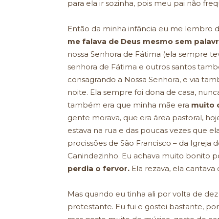
para ela ir sozinha, pois meu pai não fre
Então da minha infância eu me lembro 
me falava de Deus mesmo sem palavr
nossa Senhora de Fátima (ela sempre 
senhora de Fátima e outros santos també
consagrando a Nossa Senhora, e via tam
noite. Ela sempre foi dona de casa, nun
também era que minha mãe era
muito 
gente morava, que era área pastoral, hoje
estava na rua e das poucas vezes que ela
procissões de São Francisco – da Igreja d
Canindezinho. Eu achava muito bonito 
perdia o fervor.
Ela rezava, ela cantava 
Mas quando eu tinha ali por volta de de
protestante. Eu fui e gostei bastante, po