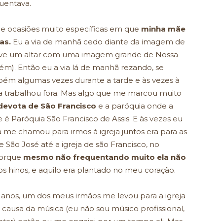
quentava.
de ocasiões muito específicas em que
minha mãe
as.
Eu a via de manhã cedo diante da imagem de
teve um altar com uma imagem grande de Nossa
m). Então eu a via lá de manhã rezando, se
bém algumas vezes durante a tarde e às vezes à
ca trabalhou fora. Mas algo que me marcou muito
devota de São Francisco
e a paróquia onde a
 é Paróquia São Francisco de Assis. E às vezes eu
 me chamou para irmos à igreja juntos era para as
e São José até a igreja de são Francisco, no
porque
mesmo não frequentando muito ela não
os hinos, e aquilo era plantado no meu coração.
z anos, um dos meus irmãos me levou para a igreja
r causa da música (eu não sou músico profissional,