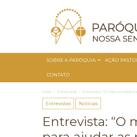
Paróquia
Nossa
Senhora
da
Glória
SOBRE A PARÓQUIA
AÇÃO PASTO
CONTATO
Início
Entrevistas
Entrevista: “O meu ministério 
Entrevistas
Notícias
Entrevista: “O 
para ajudar as