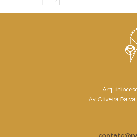
Arquidioces
Av. Oliveira Paiv
contato@par