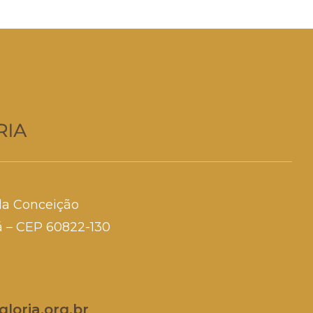
da Conceição
rá – CEP 60822-130
loria.org.br