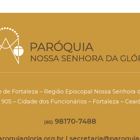
e de Fortaleza – Região Episcopal Nossa Senhora 
a, 905 – Cidade dos Funcionários – Fortaleza – Cea
98170-7488
(85)
oquiagloria.org.br | secretaria@paroquiag