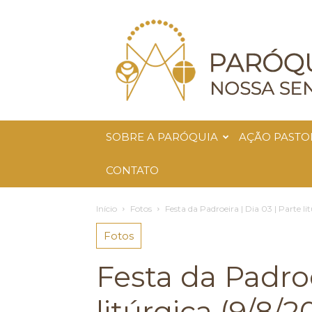
Paróquia
Nossa
Senhora
da
Glória
SOBRE A PARÓQUIA
AÇÃO PASTO
CONTATO
Início
Fotos
Festa da Padroeira | Dia 03 | Parte li
Fotos
Festa da Padroe
litúrgica (9/8/2