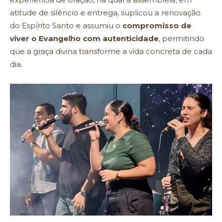
atitude de silêncio e entrega, suplicou a renovação
do Espírito Santo e assumiu o
compromisso de
viver o Evangelho com autenticidade
, permitindo
que a graça divina transforme a vida concreta de cada
dia.