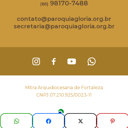
98170-7488
(85)
contato@paroquiagloria.org.br
secretaria@paroquiagloria.org.br
Mitra Arquidiocesana de Fortaleza
CNPJ 07.210.925/0023-11