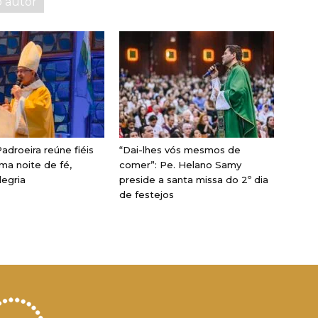
o autor
adroeira reúne fiéis
“Dai-lhes vós mesmos de
ma noite de fé,
comer”: Pe. Helano Samy
legria
preside a santa missa do 2º dia
de festejos