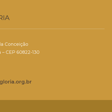
da Conceição
rá – CEP 60822-130
loria.org.br