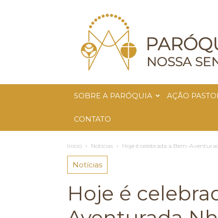
Paróquia
Nossa
Senhora
da
Glória
SOBRE A PARÓQUIA
AÇÃO PASTO
CONTATO
Início
Notícias
Hoje é celebrada a Bem-Aventura
Notícias
Hoje é celebra
Aventurada Nhá