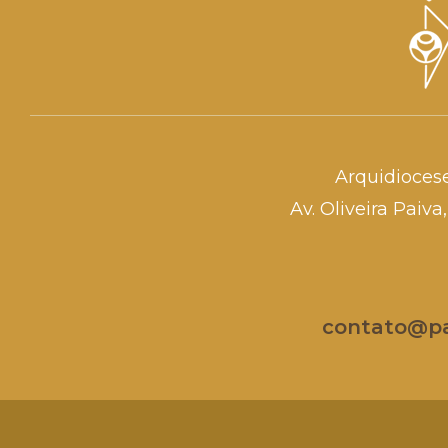
Arquidioces
Av. Oliveira Paiv
contato@par