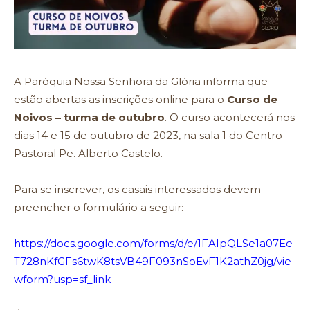
A Paróquia Nossa Senhora da Glória informa que
estão abertas as inscrições online para o
Curso de
Noivos – turma de outubro
. O curso acontecerá nos
dias 14 e 15 de outubro de 2023, na sala 1 do Centro
Pastoral Pe. Alberto Castelo.
Para se inscrever, os casais interessados devem
preencher o formulário a seguir:
https://docs.google.com/forms/d/e/1FAIpQLSe1a07Ee
T728nKfGFs6twK8tsVB49F093nSoEvF1K2athZ0jg/vie
wform?usp=sf_link