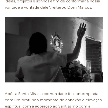
ideias, projetos e sonhos a fim de conformar a nossa
vontade a vontade dele”, reiterou Dom Marcos.
Após a Santa Missa a comunidade foi contemplada
com um profundo momento de conexão e elevação
espiritual com a adoração ao Santíssimo com a