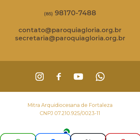
98170-7488
(85)
contato@paroquiagloria.org.br
secretaria@paroquiagloria.org.br
Mitra Arquidiocesana de Fortaleza
CNPJ 07.210.925/0023-11