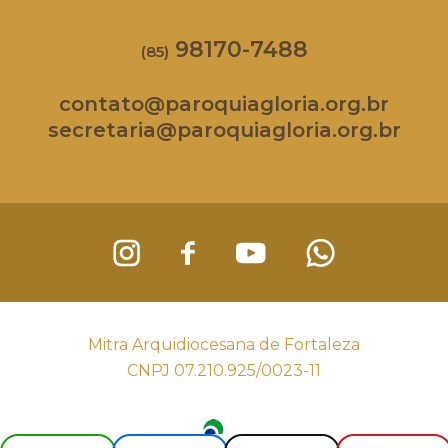
98170-7488
(85)
contato@paroquiagloria.org.br
secretaria@paroquiagloria.org.br
Mitra Arquidiocesana de Fortaleza
CNPJ 07.210.925/0023-11