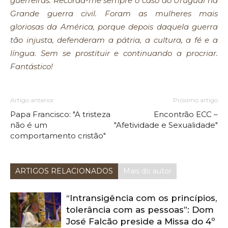
guerreiras. Recorda-me sempre o caso do Uruguai na
Grande guerra civil. Foram as mulheres mais
gloriosas da América, porque depois daquela guerra
tão injusta, defenderam a pátria, a cultura, a fé e a
língua. Sem se prostituir e continuando a procriar.
Fantástico!
Artigo anterior
Próximo artigo
Papa Francisco: "A tristeza
Encontrão ECC –
não é um
"Afetividade e Sexualidade"
comportamento cristão"
ARTIGOS RELACIONADOS
Mais do autor
“Intransigência com os princípios,
tolerância com as pessoas”: Dom
José Falcão preside a Missa do 4º