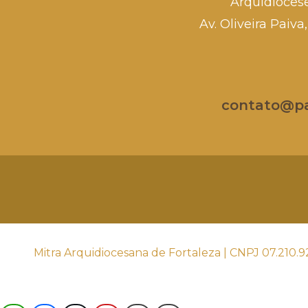
Arquidioces
Av. Oliveira Paiv
contato@par
Mitra Arquidiocesana de Fortaleza | CNPJ 07.210.9