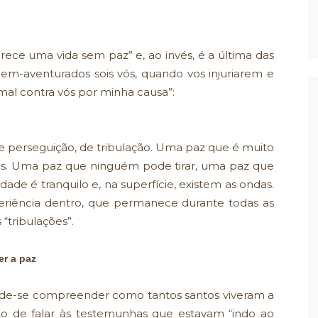
rece uma vida sem paz” e, ao invés, é a última das
em-aventurados sois vós, quando vos injuriarem e
al contra vós por minha causa”:
e perseguição, de tribulação. Uma paz que é muito
sas. Uma paz que ninguém pode tirar, uma paz que
e é tranquilo e, na superfície, existem as ondas.
eriência dentro, que permanece durante todas as
 “tribulações”.
er a paz
ode-se compreender como tantos santos viveram a
to de falar às testemunhas que estavam “indo ao