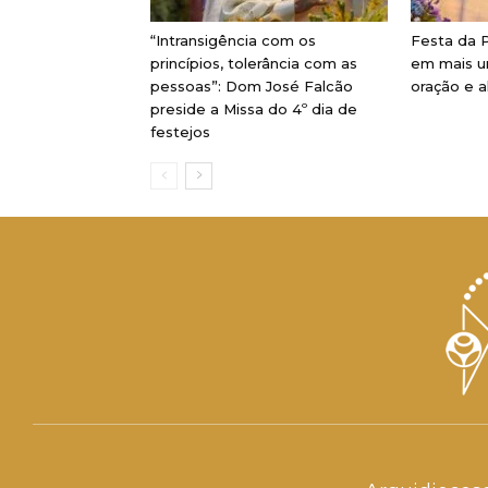
“Intransigência com os
Festa da P
princípios, tolerância com as
em mais u
pessoas”: Dom José Falcão
oração e a
preside a Missa do 4º dia de
festejos