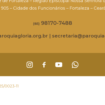
e de Fortaleza – Região Episcopal Nossa Senhora 
a, 905 – Cidade dos Funcionários – Fortaleza – Cea
98170-7488
(85)
oquiagloria.org.br | secretaria@paroquiag
25/0023-11