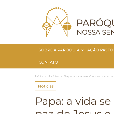
Paróquia
Nossa
Senhora
da
Glória
SOBRE A PARÓQUIA
AÇÃO PASTO
CONTATO
Início
Notícias
Papa: a vida se enfrenta com a paz 
Notícias
Papa: a vida s
paz de Jesus 