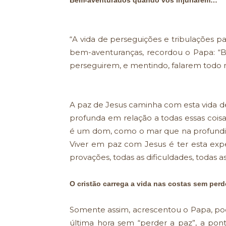
Bem-aventurados quando vos injuriarem…
“A vida de perseguições e tribulações pa
bem-aventuranças, recordou o Papa: “B
perseguirem, e mentindo, falarem todo m
A paz de Jesus caminha com esta vida d
profunda em relação a todas essas coi
é um dom, como o mar que na profundidad
Viver em paz com Jesus é ter esta exp
provações, todas as dificuldades, todas as
O cristão carrega a vida nas costas sem perd
Somente assim, acrescentou o Papa, p
última hora sem “perder a paz”, a pon