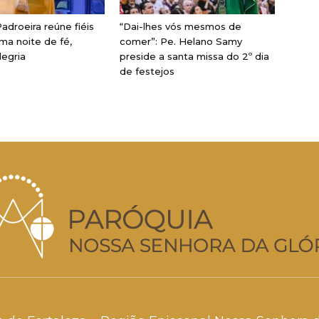
adroeira reúne fiéis
“Dai-lhes vós mesmos de
ma noite de fé,
comer”: Pe. Helano Samy
legria
preside a santa missa do 2º dia
de festejos