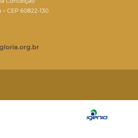
da Conceição
rá – CEP 60822-130
loria.org.br