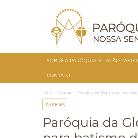
Paróquia
Nossa
Senhora
da
Glória
SOBRE A PARÓQUIA
AÇÃO PASTO
CONTATO
Início
Notícias
Paróquia da Glória abre inscriçõe
Notícias
Paróquia da Gló
para batismo d