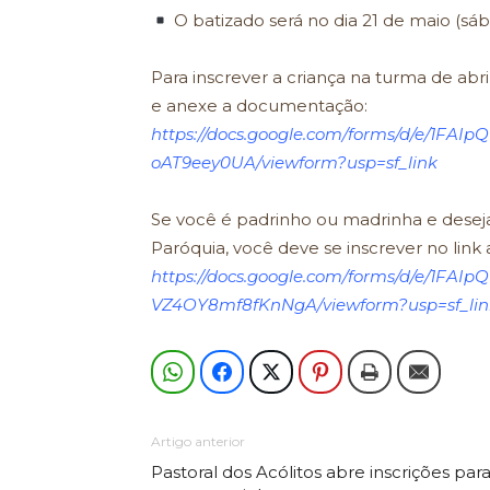
O batizado será no dia 21 de maio (sába
Para inscrever a criança na turma de abri
e anexe a documentação:
https://docs.google.com/forms/d/e/1
oAT9eey0UA/viewform?usp=sf_link
Se você é padrinho ou madrinha e desej
Paróquia, você deve se inscrever no link 
https://docs.google.com/forms/d/e/1F
VZ4OY8mf8fKnNgA/viewform?usp=sf_lin
Artigo anterior
Pastoral dos Acólitos abre inscrições par