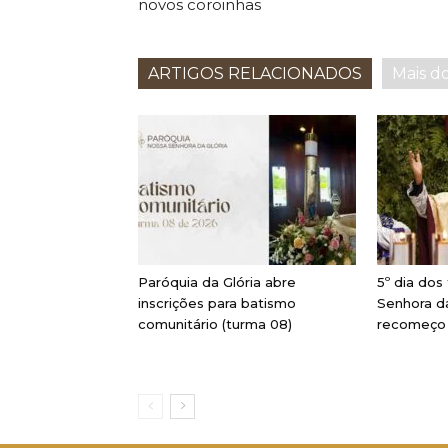
novos coroinhas
ARTIGOS RELACIONADOS
Mais d
Paróquia da Glória abre
5º dia dos
inscrições para batismo
Senhora da
comunitário (turma 08)
recomeço 