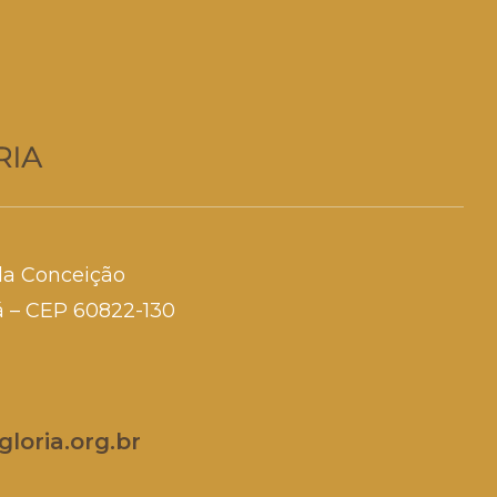
da Conceição
rá – CEP 60822-130
loria.org.br