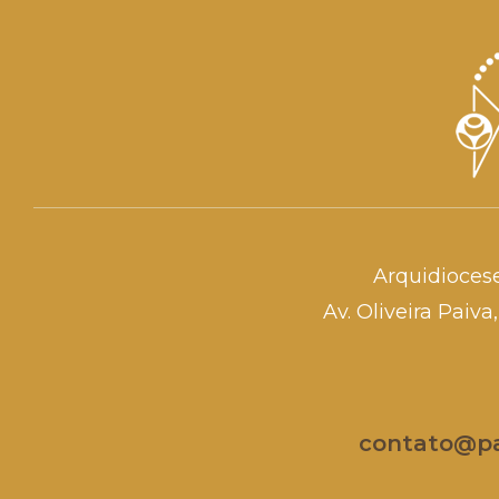
Arquidioces
Av. Oliveira Paiv
contato@par