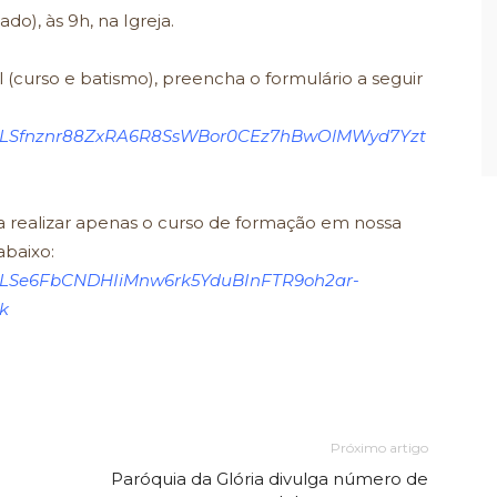
do), às 9h, na Igreja.
l (curso e batismo), preencha o formulário a seguir
FAIpQLSfnznr88ZxRA6R8SsWBor0CEz7hBwOlMWyd7Yzt
a realizar apenas o curso de formação em nossa
abaixo:
AIpQLSe6FbCNDHIiMnw6rk5YduBInFTR9oh2ar-
k
Próximo artigo
a
Paróquia da Glória divulga número de