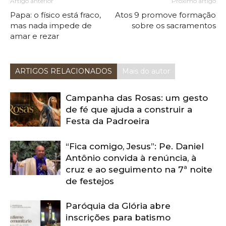
Artigo anterior
Próximo artigo
Papa: o físico está fraco,
Atos 9 promove formação
mas nada impede de
sobre os sacramentos
amar e rezar
ARTIGOS RELACIONADOS
Mais do autor
Campanha das Rosas: um gesto
de fé que ajuda a construir a
Festa da Padroeira
“Fica comigo, Jesus”: Pe. Daniel
Antônio convida à renúncia, à
cruz e ao seguimento na 7ª noite
de festejos
Paróquia da Glória abre
inscrições para batismo