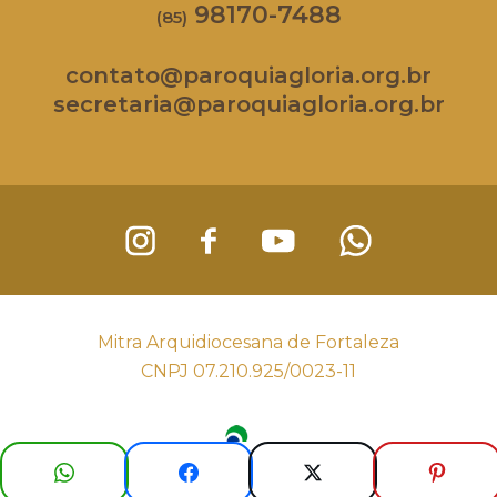
98170-7488
(85)
contato@paroquiagloria.org.br
secretaria@paroquiagloria.org.br
Mitra Arquidiocesana de Fortaleza
CNPJ 07.210.925/0023-11