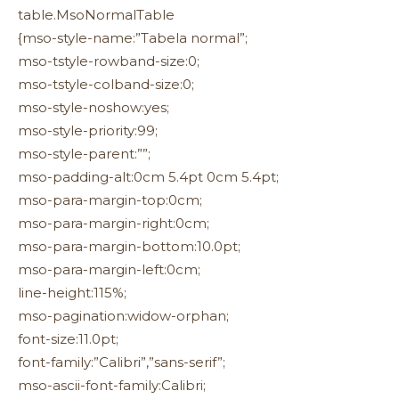
table.MsoNormalTable
{mso-style-name:”Tabela normal”;
mso-tstyle-rowband-size:0;
mso-tstyle-colband-size:0;
mso-style-noshow:yes;
mso-style-priority:99;
mso-style-parent:””;
mso-padding-alt:0cm 5.4pt 0cm 5.4pt;
mso-para-margin-top:0cm;
mso-para-margin-right:0cm;
mso-para-margin-bottom:10.0pt;
mso-para-margin-left:0cm;
line-height:115%;
mso-pagination:widow-orphan;
font-size:11.0pt;
font-family:”Calibri”,”sans-serif”;
mso-ascii-font-family:Calibri;