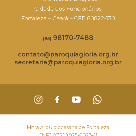
Cidade dos Funcionários
Fortaleza – Ceará – CEP 60822-130
98170-7488
(85)
contato@paroquiagloria.org.br
secretaria@paroquiagloria.org.br
Mitra Arquidiocesana de Fortaleza
CNPJ 07.210.925/0023-11