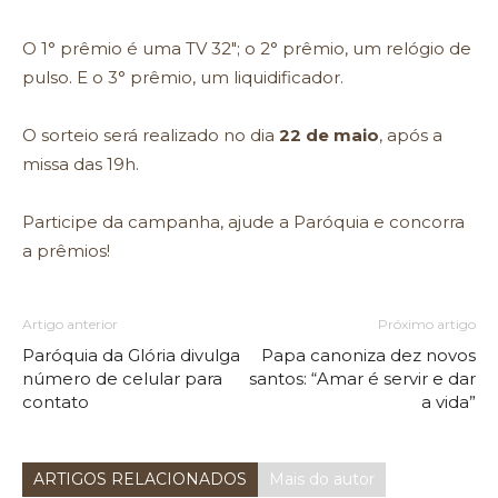
O 1° prêmio é uma TV 32″; o 2° prêmio, um relógio de
pulso. E o 3° prêmio, um liquidificador.
O sorteio será realizado no dia
22 de maio
, após a
missa das 19h.
Participe da campanha, ajude a Paróquia e concorra
a prêmios!
Artigo anterior
Próximo artigo
Paróquia da Glória divulga
Papa canoniza dez novos
número de celular para
santos: “Amar é servir e dar
contato
a vida”
ARTIGOS RELACIONADOS
Mais do autor