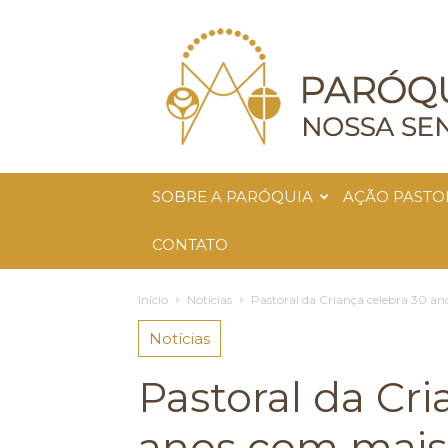
Paróquia
Nossa
Senhora
da
Glória
SOBRE A PARÓQUIA
AÇÃO PASTO
CONTATO
Início
Notícias
Pastoral da Criança celebra 30 an
Notícias
Pastoral da Cri
anos com mais 