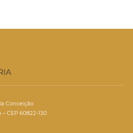
da Conceição
rá – CEP 60822-130