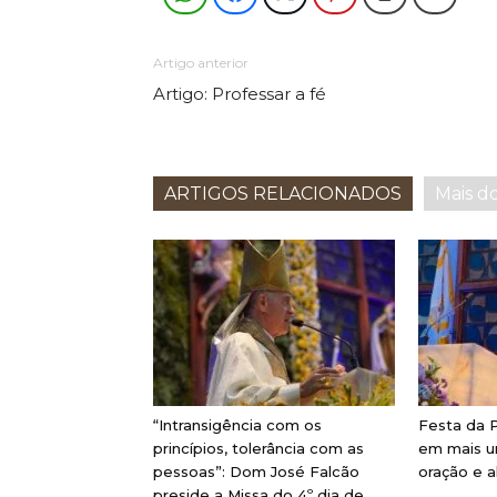
Artigo anterior
Artigo: Professar a fé
ARTIGOS RELACIONADOS
Mais d
“Intransigência com os
Festa da P
princípios, tolerância com as
em mais u
pessoas”: Dom José Falcão
oração e a
preside a Missa do 4º dia de