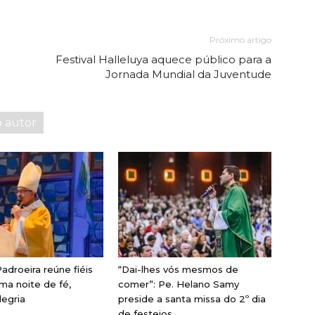
Próximo artigo
Festival Halleluya aquece público para a
Jornada Mundial da Juventude
o autor
adroeira reúne fiéis
“Dai-lhes vós mesmos de
ma noite de fé,
comer”: Pe. Helano Samy
legria
preside a santa missa do 2º dia
de festejos