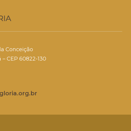
da Conceição
rá – CEP 60822-130
loria.org.br