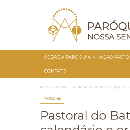
Paróquia
Nossa
Senhora
da
Glória
SOBRE A PARÓQUIA
AÇÃO PASTO
CONTATO
Início
Notícias
Pastoral do Batismo divulga calen
Notícias
Pastoral do Ba
calendário e o