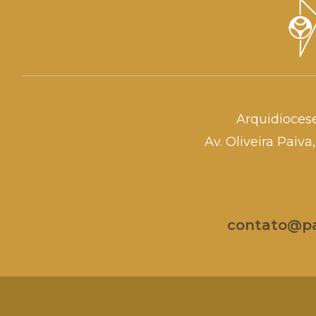
Arquidioces
Av. Oliveira Paiv
contato@par