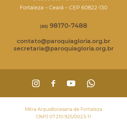
Fortaleza – Ceará – CEP 60822-130
98170-7488
(85)
contato@paroquiagloria.org.br
secretaria@paroquiagloria.org.br
Mitra Arquidiocesana de Fortaleza
CNPJ 07.210.925/0023-11