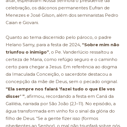
altar, esperavam Nossa Senhora o presidente da
celebração, os diáconos permanentes Eufran de
Menezes e José Gilson, além dos seminaristas Pedro
Caian e Giovani.
Quanto ao tema discernido pelo pároco, o padre
Helano Samy, para a festa de 2024,
“Sobre mim não
triunfou o inimigo”
, o Pe. Vanderlúcio ressaltou a
certeza de Maria, como refúgio seguro e o caminho
certo para chegar a Jesus. Em referência ao dogma
da Imaculada Conceição, o sacerdote destacou a
concepção da mãe de Deus, sem o pecado original.
“Ela sempre nos falará ‘fazei tudo o que Ele vos
disser’ ”
, afirmou, recordando a festa em Caná da
Galiléia, narrada por São João (2,1–11). No episódio, a
água transformada em vinho foi o sinal da glória do
filho de Deus. “Se a gente fizer isso (formos
obedientes ao Senhor), o mal não triunfará sobre nós,