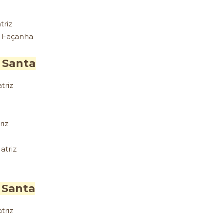
triz
y Façanha
a Santa
triz
riz
atriz
a Santa
triz