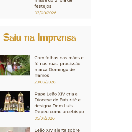
missa do 2º dia de
festejos
03/08/2026
Saiu na Imprensa
Com folhas nas mãos e
fé nas ruas, procissão
marca Domingo de
Ramos
29/03/2026
Papa Leão XIV cria a
Diocese de Baturité e
designa Dom Luís
Pepeu como arcebispo
05/01/2026
Leão XIV alerta sobre