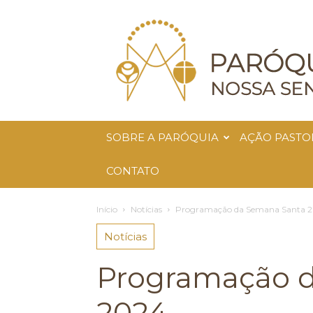
Paróquia
Nossa
Senhora
da
Glória
SOBRE A PARÓQUIA
AÇÃO PASTO
CONTATO
Início
Notícias
Programação da Semana Santa 
Notícias
Programação 
2024