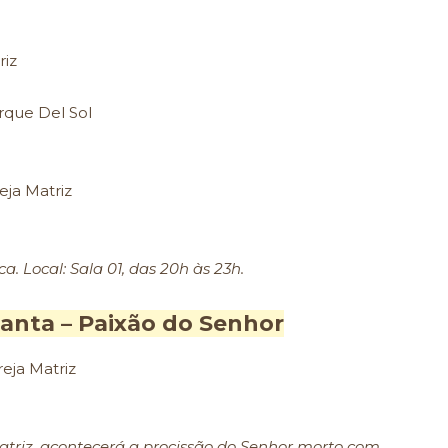
riz
rque Del Sol
eja Matriz
a. Local: Sala 01, das 20h às 23h.
Santa – Paixão do Senhor
reja Matriz
atriz, acontecerá a procissão do Senhor morto com