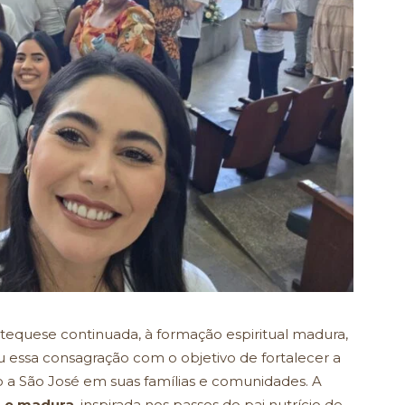
atequese continuada, à formação espiritual madura,
u essa consagração com o objetivo de fortalecer a
 a São José em suas famílias e comunidades. A
a e madura
, inspirada nos passos do pai nutrício de