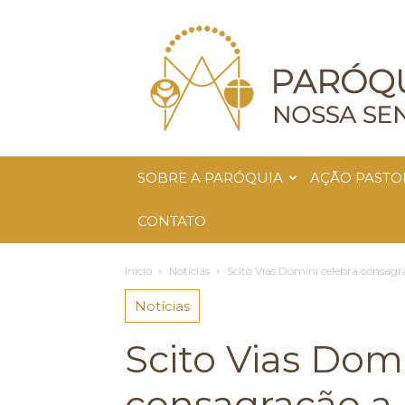
Paróquia
Nossa
Senhora
da
Glória
SOBRE A PARÓQUIA
AÇÃO PASTO
CONTATO
Início
Notícias
Scito Vias Domini celebra consagra
Notícias
Scito Vias Dom
consagração a