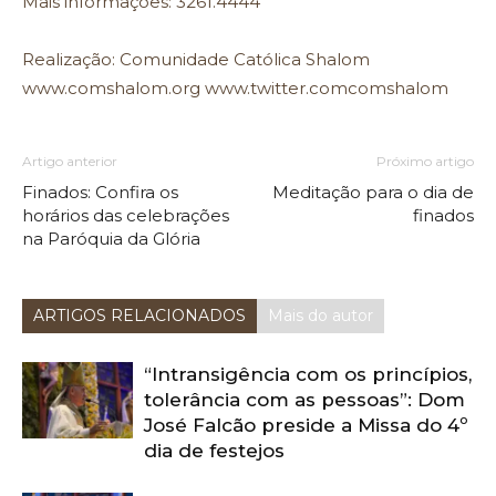
Mais informações: 3261.4444
Realização: Comunidade Católica Shalom
www.comshalom.org
www.twitter.comcomshalom
Artigo anterior
Próximo artigo
Finados: Confira os
Meditação para o dia de
horários das celebrações
finados
na Paróquia da Glória
ARTIGOS RELACIONADOS
Mais do autor
“Intransigência com os princípios,
tolerância com as pessoas”: Dom
José Falcão preside a Missa do 4º
dia de festejos