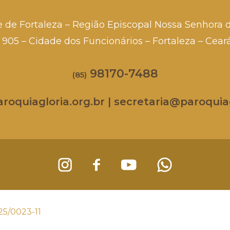
e de Fortaleza – Região Episcopal Nossa Senhora 
a, 905 – Cidade dos Funcionários – Fortaleza – Cea
98170-7488
(85)
oquiagloria.org.br | secretaria@paroquiag
25/0023-11