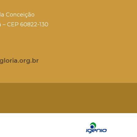
da Conceição
rá – CEP 60822-130
loria.org.br