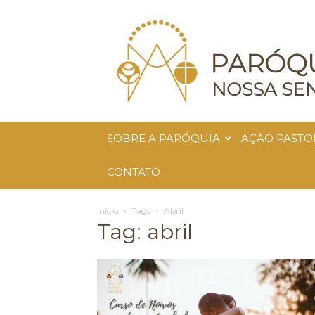
Paróquia
Nossa
Senhora
da
Glória
SOBRE A PARÓQUIA
AÇÃO PASTO
CONTATO
Início
Tags
Abril
Tag: abril