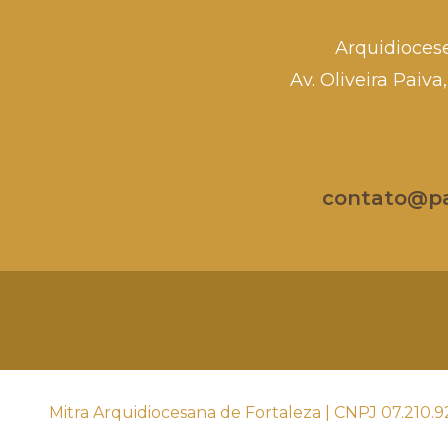
Arquidioces
Av. Oliveira Paiv
contato@par
Mitra Arquidiocesana de Fortaleza | CNPJ 07.210.9