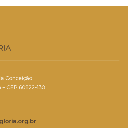
da Conceição
rá – CEP 60822-130
loria.org.br