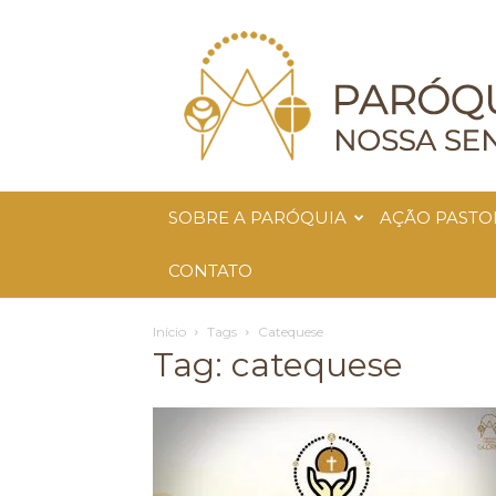
Paróquia
Nossa
Senhora
da
Glória
SOBRE A PARÓQUIA
AÇÃO PASTO
CONTATO
Início
Tags
Catequese
Tag: catequese