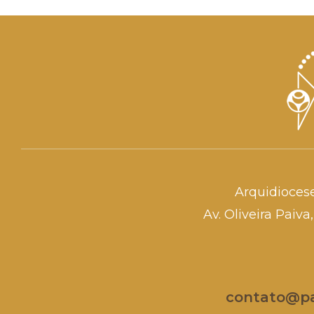
Arquidioces
Av. Oliveira Paiv
contato@par