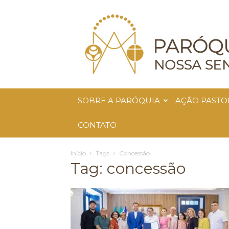
Paróquia
Nossa
Senhora
da
Glória
SOBRE A PARÓQUIA
AÇÃO PASTO
CONTATO
Início
Tags
Concessão
Tag: concessão