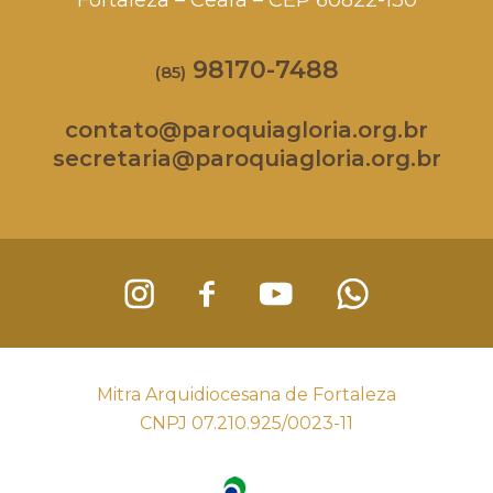
98170-7488
(85)
contato@paroquiagloria.org.br
secretaria@paroquiagloria.org.br
Mitra Arquidiocesana de Fortaleza
CNPJ 07.210.925/0023-11