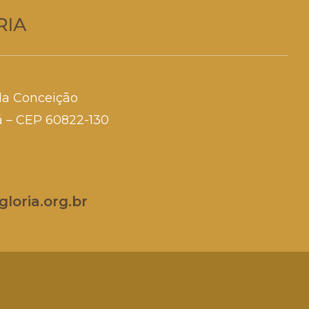
da Conceição
rá – CEP 60822-130
loria.org.br