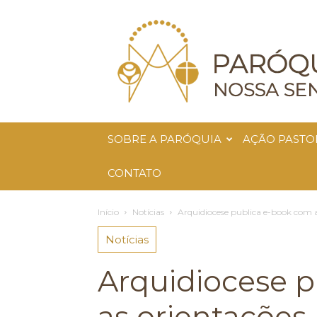
Paróquia
Nossa
Senhora
da
Glória
SOBRE A PARÓQUIA
AÇÃO PASTO
CONTATO
Início
Notícias
Arquidiocese publica e-book com as
Notícias
Arquidiocese 
as orientações