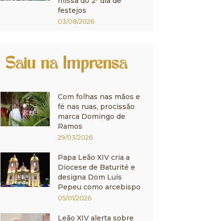
missa do 2º dia de
festejos
03/08/2026
Saiu na Imprensa
Com folhas nas mãos e
fé nas ruas, procissão
marca Domingo de
Ramos
29/03/2026
Papa Leão XIV cria a
Diocese de Baturité e
designa Dom Luís
Pepeu como arcebispo
05/01/2026
Leão XIV alerta sobre