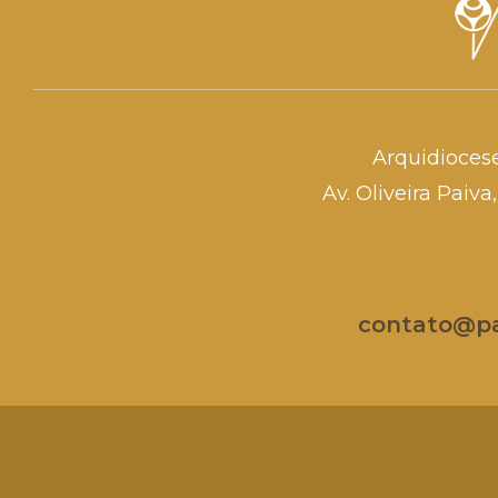
Arquidioces
Av. Oliveira Paiv
contato@par