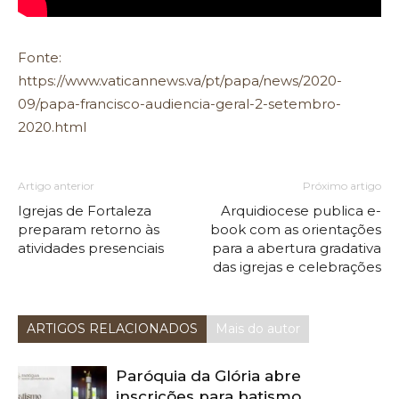
Fonte:
https://www.vaticannews.va/pt/papa/news/2020-
09/papa-francisco-audiencia-geral-2-setembro-
2020.html
Artigo anterior
Próximo artigo
Igrejas de Fortaleza
Arquidiocese publica e-
preparam retorno às
book com as orientações
atividades presenciais
para a abertura gradativa
das igrejas e celebrações
ARTIGOS RELACIONADOS
Mais do autor
Paróquia da Glória abre
inscrições para batismo