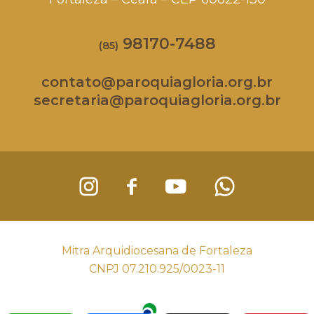
98170-7488
(85)
contato@paroquiagloria.org.br
secretaria@paroquiagloria.org.br
Mitra Arquidiocesana de Fortaleza
CNPJ 07.210.925/0023-11