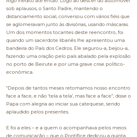
Algo inédito até então. Logo ao descer do automóvel
sob aplausos, o Santo Padre, mantendo o
distanciamento social, conversou com vários fiéis que
se aglomeravam junto às divisórias, usando máscaras.
Um dos momentos tocantes deste reencontro, foi
quando um sacerdote libanês lhe apresentou uma
bandeira do País dos Cedros. Ele segurou-a, beijou-a,
fazendo uma oração pelo país abalado pela explosão
no porto de Beirute e por uma grave crise político-
econômica.
“Depois de tantos meses retomamos nosso encontro
face a face, e não ‘tela a tela’, mas face a face”, disse o
Papa com alegria ao iniciar sua catequese, sendo
aplaudido pelos presentes.
E foi a eles – e a quem o acompanhava pelos meios
de comunicação – que o Pontífice dedicou a quinta