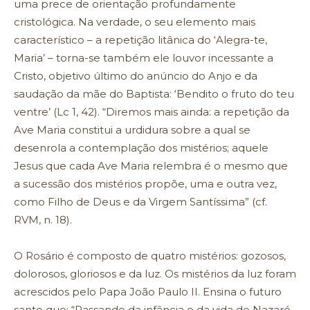
uma prece de orientação profundamente
cristológica. Na verdade, o seu elemento mais
característico – a repetição litânica do ‘Alegra-te,
Maria’ – torna-se também ele louvor incessante a
Cristo, objetivo último do anúncio do Anjo e da
saudação da mãe do Baptista: ‘Bendito o fruto do teu
ventre’ (Lc 1, 42). “Diremos mais ainda: a repetição da
Ave Maria constitui a urdidura sobre a qual se
desenrola a contemplação dos mistérios; aquele
Jesus que cada Ave Maria relembra é o mesmo que
a sucessão dos mistérios propõe, uma e outra vez,
como Filho de Deus e da Virgem Santíssima” (cf.
RVM, n. 18).
O Rosário é composto de quatro mistérios: gozosos,
dolorosos, gloriosos e da luz. Os mistérios da luz foram
acrescidos pelo Papa João Paulo II. Ensina o futuro
santo que: “Passando da infância e da vida de Nazaré