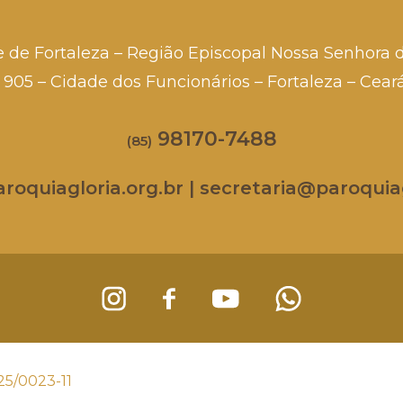
e de Fortaleza – Região Episcopal Nossa Senhora 
a, 905 – Cidade dos Funcionários – Fortaleza – Cea
98170-7488
(85)
oquiagloria.org.br | secretaria@paroquiag
25/0023-11