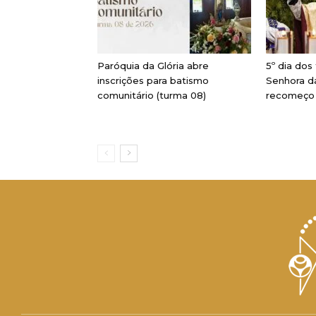
Paróquia da Glória abre
5º dia dos
inscrições para batismo
Senhora da
comunitário (turma 08)
recomeço 