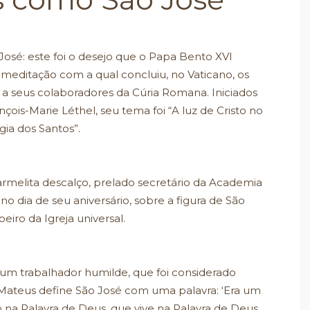
osé: este foi o desejo que o Papa Bento XVI
 meditação com a qual concluiu, no Vaticano, os
o a seus colaboradores da Cúria Romana. Iniciados
ois-Marie Léthel, seu tema foi “A luz de Cristo no
gia dos Santos”.
rmelita descalço, prelado secretário da Academia
, no dia de seu aniversário, sobre a figura de São
eiro da Igreja universal.
um trabalhador humilde, que foi considerado
 Mateus define São José com uma palavra: ‘Era um
o na Palavra de Deus, que vive na Palavra de Deus,