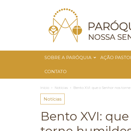
Paróquia
Nossa
Senhora
da
Glória
SOBRE A PARÓQUIA
AÇÃO PASTO
CONTATO
Início
Notícias
Bento XVI: que o Senhor nos torn
Notícias
Bento XVI: que
torne humilde