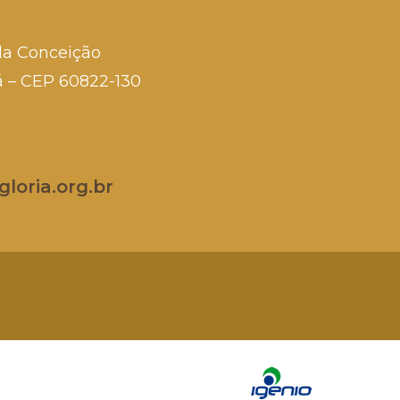
da Conceição
rá – CEP 60822-130
loria.org.br