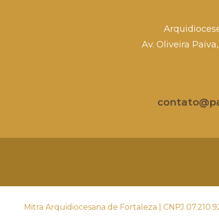
Arquidioces
Av. Oliveira Paiv
contato@par
Mitra Arquidiocesana de Fortaleza | CNPJ 07.210.9