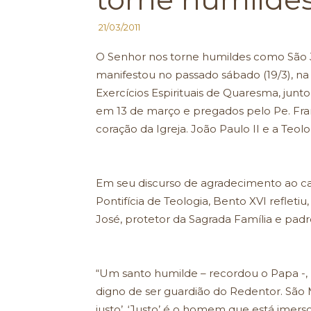
21/03/2011
O Senhor nos torne humildes como São J
manifestou no passado sábado (19/3), na
Exercícios Espirituais de Quaresma, junt
em 13 de março e pregados pelo Pe. Franç
coração da Igreja. João Paulo II e a Teolo
Em seu discurso de agradecimento ao ca
Pontifícia de Teologia, Bento XVI refletiu
José, protetor da Sagrada Família e padro
“Um santo humilde – recordou o Papa -, 
digno de ser guardião do Redentor. São
justo’. ‘Justo’ é o homem que está imers