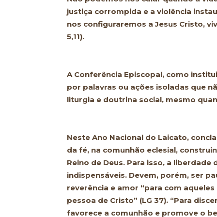
justiça corrompida e a violência inst
nos configuraremos a Jesus Cristo, v
5,11).
A Conferência Episcopal, como institu
por palavras ou ações isoladas que nã
liturgia e doutrina social, mesmo quan
Neste Ano Nacional do Laicato, concla
da fé, na comunhão eclesial, constr
Reino de Deus. Para isso, a liberdade
indispensáveis. Devem, porém, ser pau
reverência e amor “para com aqueles
pessoa de Cristo” (LG 37). “Para disce
favorece a comunhão e promove o bem e