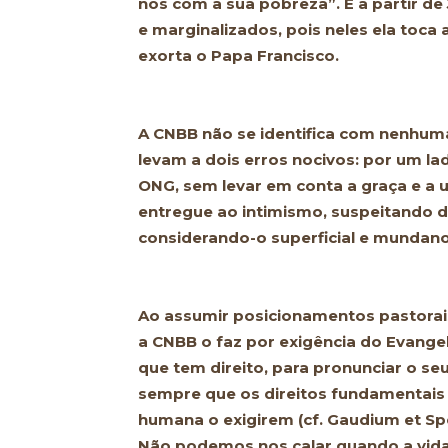
nos com a sua pobreza”. É a partir de
e marginalizados, pois neles ela toca
exorta o Papa Francisco.
A CNBB não se identifica com nenhuma 
levam a dois erros nocivos: por um la
ONG, sem levar em conta a graça e a un
entregue ao intimismo, suspeitando 
considerando-o superficial e mundano (
Ao assumir posicionamentos pastorais
a CNBB o faz por exigência do Evangelh
que tem direito, para pronunciar o seu
sempre que os direitos fundamentais
humana o exigirem (cf. Gaudium et Sp
Não podemos nos calar quando a vida 