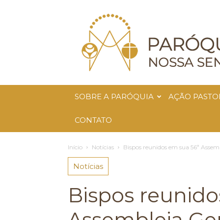
Paróquia
Nossa
Senhora
da
Glória
SOBRE A PARÓQUIA
AÇÃO PASTO
CONTATO
Início
Notícias
Bispos reunidos em sua 56ª Assem
Notícias
Bispos reunido
Assembleia Ge