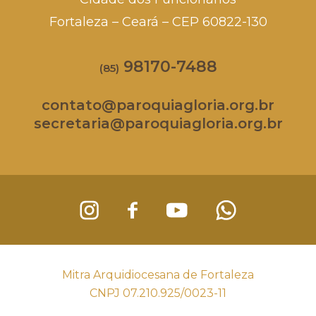
Fortaleza – Ceará – CEP 60822-130
98170-7488
(85)
contato@paroquiagloria.org.br
secretaria@paroquiagloria.org.br
Mitra Arquidiocesana de Fortaleza
CNPJ 07.210.925/0023-11