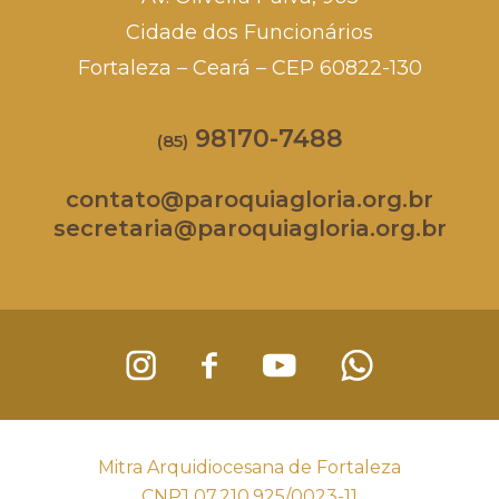
Cidade dos Funcionários
Fortaleza – Ceará – CEP 60822-130
98170-7488
(85)
contato@paroquiagloria.org.br
secretaria@paroquiagloria.org.br
Mitra Arquidiocesana de Fortaleza
CNPJ 07.210.925/0023-11