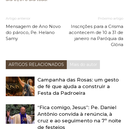
Artigo anterior
Próximo artigo
Mensagem de Ano Novo
Inscrições para a Crisma
do pároco, Pe. Helano
acontecem de 10 a 31 de
Samy
janeiro na Paróquia da
Glória
ARTIGOS RELACIONADOS
Mais do autor
Campanha das Rosas: um gesto
de fé que ajuda a construir a
Festa da Padroeira
“Fica comigo, Jesus”: Pe. Daniel
Antônio convida à renúncia, à
cruz e ao seguimento na 7ª noite
de festejos