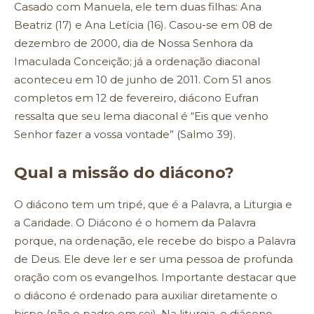
Casado com Manuela, ele tem duas filhas: Ana
Beatriz (17) e Ana Letícia (16). Casou-se em 08 de
dezembro de 2000, dia de Nossa Senhora da
Imaculada Conceição; já a ordenação diaconal
aconteceu em 10 de junho de 2011. Com 51 anos
completos em 12 de fevereiro, diácono Eufran
ressalta que seu lema diaconal é “Eis que venho
Senhor fazer a vossa vontade” (Salmo 39).
Qual a missão do diácono?
O diácono tem um tripé, que é a Palavra, a Liturgia e
a Caridade. O Diácono é o homem da Palavra
porque, na ordenação, ele recebe do bispo a Palavra
de Deus. Ele deve ler e ser uma pessoa de profunda
oração com os evangelhos. Importante destacar que
o diácono é ordenado para auxiliar diretamente o
bispo (não o padre em sei). Na liturgia, o diácono