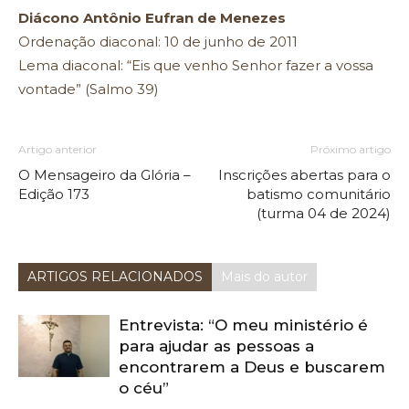
Diácono Antônio Eufran de Menezes
Ordenação diaconal: 10 de junho de 2011
Lema diaconal: “Eis que venho Senhor fazer a vossa
vontade” (Salmo 39)
Artigo anterior
Próximo artigo
O Mensageiro da Glória –
Inscrições abertas para o
Edição 173
batismo comunitário
(turma 04 de 2024)
ARTIGOS RELACIONADOS
Mais do autor
Entrevista: “O meu ministério é
para ajudar as pessoas a
encontrarem a Deus e buscarem
o céu”