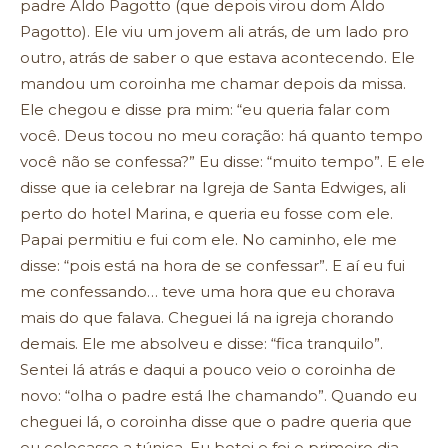
padre Aldo Pagotto (que depois virou dom Aldo
Pagotto). Ele viu um jovem ali atrás, de um lado pro
outro, atrás de saber o que estava acontecendo. Ele
mandou um coroinha me chamar depois da missa.
Ele chegou e disse pra mim: “eu queria falar com
você. Deus tocou no meu coração: há quanto tempo
você não se confessa?” Eu disse: “muito tempo”. E ele
disse que ia celebrar na Igreja de Santa Edwiges, ali
perto do hotel Marina, e queria eu fosse com ele.
Papai permitiu e fui com ele. No caminho, ele me
disse: “pois está na hora de se confessar”. E aí eu fui
me confessando… teve uma hora que eu chorava
mais do que falava. Cheguei lá na igreja chorando
demais. Ele me absolveu e disse: “fica tranquilo”.
Sentei lá atrás e daqui a pouco veio o coroinha de
novo: “olha o padre está lhe chamando”. Quando eu
cheguei lá, o coroinha disse que o padre queria que
eu colocasse a túnica. Eu botei e foi o primeiro dia