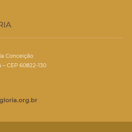
da Conceição
rá – CEP 60822-130
loria.org.br