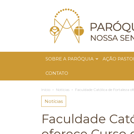
Paróquia
Nossa
Senhora
da
Glória
SOBRE A PARÓQUIA
AÇÃO PASTO
CONTATO
Início
Notícias
Faculdade Católica de Fortaleza o
Notícias
Faculdade Cató
oferece Curso 