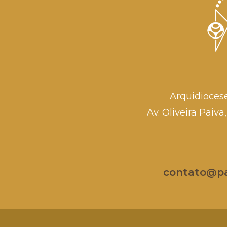
Arquidioces
Av. Oliveira Paiv
contato@par