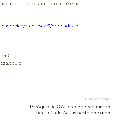
de única de crescimento na fé e no
r/academico/e-course/v3/pre-cadastro
0140
leza.edu.br
Próximo artigo
Paróquia da Glória recebe relíquia do
beato Carlo Acutis neste domingo