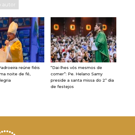
o autor
adroeira reúne fiéis
“Dai-lhes vós mesmos de
ma noite de fé,
comer”: Pe. Helano Samy
legria
preside a santa missa do 2º dia
de festejos